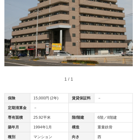
1 / 1
保険
15,000円 (2年)
賃貸保証料
－
定期清算金
－
専有面積
25.92平米
階/階建
6階／8階建
築年月
1994年1月
構造
重量鉄骨
種別
マンション
向き
西