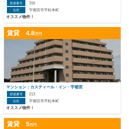
316
宇都宮市平松本町
オススメ物件！
詳
賃貸 4.8
万円
マンション：カスティール・イン・宇都宮
213
宇都宮市平松本町
オススメ物件！
詳
賃貸 5
万円