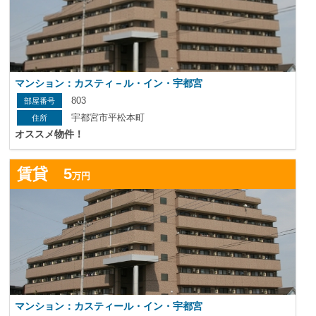
マンション：カスティ－ル・イン・宇都宮
803
宇都宮市平松本町
オススメ物件！
詳
賃貸 5
万円
マンション：カスティール・イン・宇都宮