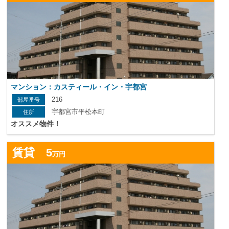
マンション：カスティール・イン・宇都宮
216
宇都宮市平松本町
オススメ物件！
詳
賃貸 5
万円