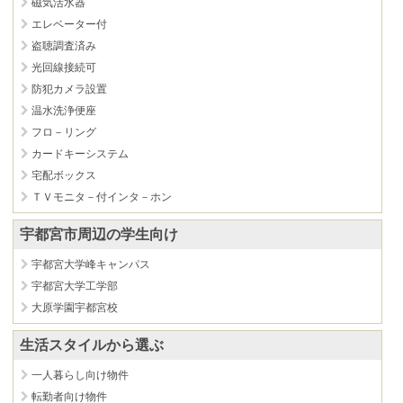
磁気活水器
エレベーター付
盗聴調査済み
光回線接続可
防犯カメラ設置
温水洗浄便座
フロ－リング
カードキーシステム
宅配ボックス
ＴＶモニタ－付インタ－ホン
宇都宮市周辺の学生向け
宇都宮大学峰キャンパス
宇都宮大学工学部
大原学園宇都宮校
生活スタイルから選ぶ
一人暮らし向け物件
転勤者向け物件