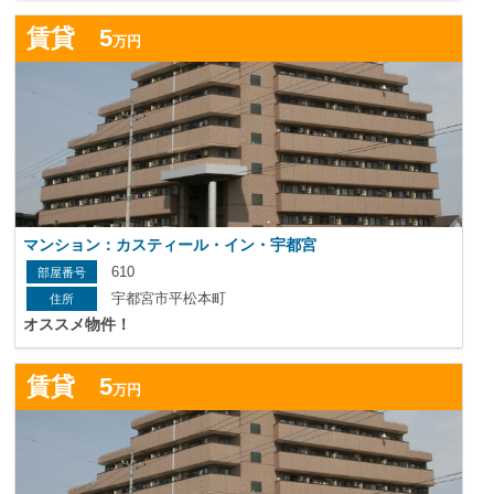
詳
賃貸 5
万円
マンション：カスティール・イン・宇都宮
610
宇都宮市平松本町
オススメ物件！
詳
賃貸 5
万円