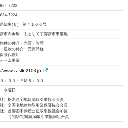
-634-7222
-634-7224
県知事(６) 第４１０６号
宮市内全般 主として宇都宮市東部地
物件の仲介・売買・管理
・建物の仲介・売買斡旋
保険代理店
ォーム事業
://www.castle2103.jp
９：３０～ＰＭ６：００
 水曜日
社）栃木県宅地建物取引業協会会員
社）全国宅地建物取引業保証協会会員
社）首都圏不動産公正取引協議会加盟
都宮宅地建物取引業協同組合員