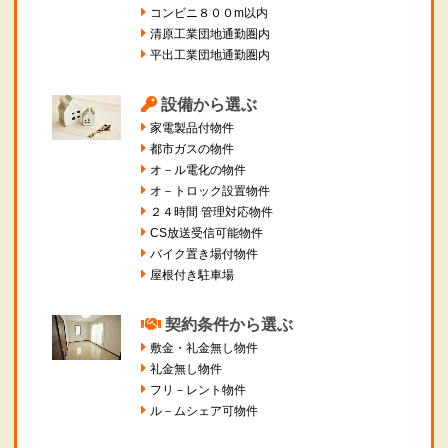
コンビニ８００m以内
清原工業団地通勤圏内
平出工業団地通勤圏内
設備から選ぶ
家電製品付物件
都市ガスの物件
オ－ル電化の物件
オ－トロック設置物件
２４時間 管理対応物件
CS放送受信可能物件
バイク置き場付物件
屋根付き駐車場
契約条件から選ぶ
敷金・礼金無し物件
礼金無し物件
フリ－レント物件
ル－ムシェア可物件