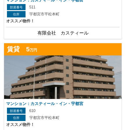
マンション：カスティール・イン・宇都宮
511
宇都宮市平松本町
オススメ物件！
有限会社 カスティール
詳
賃貸 5
万円
マンション：カスティール・イン・宇都宮
610
宇都宮市平松本町
オススメ物件！