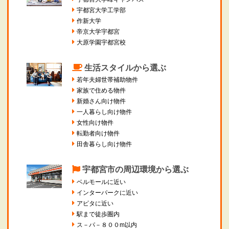
宇都宮大学工学部
作新大学
帝京大学宇都宮
大原学園宇都宮校
生活スタイルから選ぶ
若年夫婦世帯補助物件
家族で住める物件
新婚さん向け物件
一人暮らし向け物件
女性向け物件
転勤者向け物件
田舎暮らし向け物件
宇都宮市の周辺環境から選ぶ
ベルモールに近い
インターパークに近い
アピタに近い
駅まで徒歩圏内
ス－パ－８００m以内