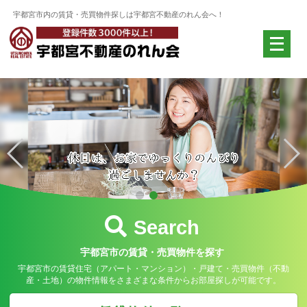
宇都宮市内の賃貸・売買物件探しは宇都宮不動産のれん会へ！
メ
ニ
ュ
ー
を
開
く
Search
宇都宮市の賃貸・売買物件を探す
宇都宮市の賃貸住宅（アパート・マンション）・戸建て・売買物件（不動
産・土地）の物件情報をさまざまな条件からお部屋探しが可能です。