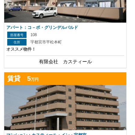
アパート：コ－ポ・グリンデルバルド
108
宇都宮市平松本町
オススメ物件！
有限会社 カスティール
詳
賃貸 5
万円