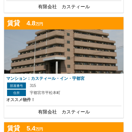
有限会社 カスティール
詳
賃貸 4.8
万円
マンション：カスティール・イン・宇都宮
315
宇都宮市平松本町
オススメ物件！
有限会社 カスティール
詳
賃貸 5.4
万円