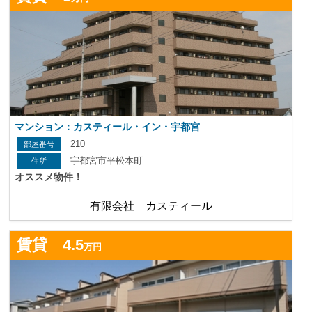
マンション：カスティール・イン・宇都宮
210
宇都宮市平松本町
オススメ物件！
有限会社 カスティール
詳
賃貸 4.5
万円