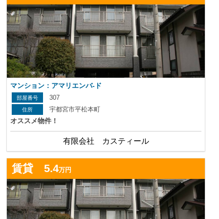
マンション：アマリエンバ-ド
307
宇都宮市平松本町
オススメ物件！
有限会社 カスティール
詳
賃貸 5.4
万円