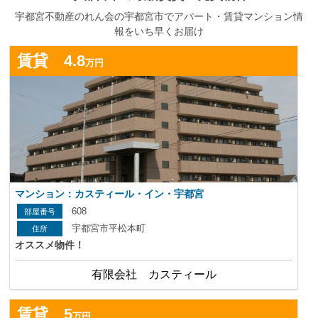
宇都宮不動産のれん会の宇都宮市でアパート・賃貸マンション情
報をいち早くお届け
詳
賃貸 4.8
万円
マンション：カスティール・イン・宇都宮
608
宇都宮市平松本町
オススメ物件！
有限会社 カスティール
詳
賃貸 5
万円