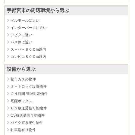
宇都宮市の周辺環境から選ぶ
ベルモールに近い
インターパークに近い
アピタに近い
バス停に近い
ス－パ－８００m以内
コンビニ８００m以内
設備から選ぶ
都市ガスの物件
オ－トロック設置物件
２４時間 管理対応物件
宅配ボックス
ＢＳ放送受信可能物件
CS放送受信可能物件
バイク置き場付物件
駐車場有り物件