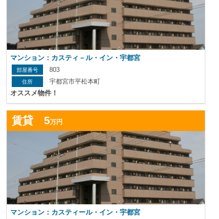
マンション：カスティ－ル・イン・宇都宮
803
宇都宮市平松本町
オススメ物件！
詳
賃貸 5
万円
マンション：カスティール・イン・宇都宮