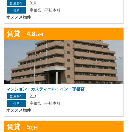
316
宇都宮市平松本町
オススメ物件！
詳
賃貸 4.8
万円
マンション：カスティール・イン・宇都宮
213
宇都宮市平松本町
オススメ物件！
詳
賃貸 5
万円