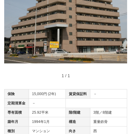
1 / 1
保険
15,000円 (2年)
賃貸保証料
－
定期清算金
－
専有面積
25.92平米
階/階建
3階／8階建
築年月
1994年1月
構造
重量鉄骨
種別
マンション
向き
西