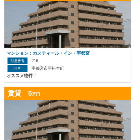
マンション：カスティール・イン・宇都宮
216
宇都宮市平松本町
オススメ物件！
詳
賃貸 5
万円