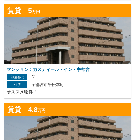
詳
賃貸 5
万円
マンション：カスティール・イン・宇都宮
511
宇都宮市平松本町
オススメ物件！
詳
賃貸 4.8
万円