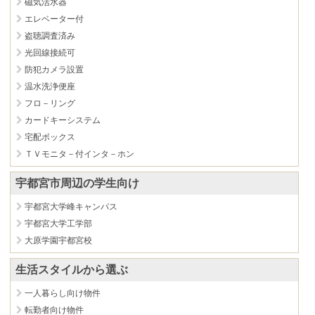
磁気活水器
エレベーター付
盗聴調査済み
光回線接続可
防犯カメラ設置
温水洗浄便座
フロ－リング
カードキーシステム
宅配ボックス
ＴＶモニタ－付インタ－ホン
宇都宮市周辺の学生向け
宇都宮大学峰キャンパス
宇都宮大学工学部
大原学園宇都宮校
生活スタイルから選ぶ
一人暮らし向け物件
転勤者向け物件