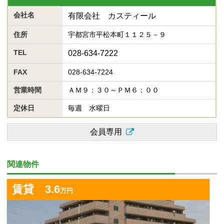
会社名
有限会社 カスティール
住所
宇都宮市平松本町１１２５－９
TEL
028-634-7222
FAX
028-634-7224
営業時間
ＡＭ９：３０～ＰＭ６：００
定休日
毎週 水曜日
会員専用
関連物件
詳
賃貸 3.6
万円