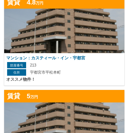
賃貸 4.8
万円
マンション：カスティール・イン・宇都宮
213
宇都宮市平松本町
オススメ物件！
詳
賃貸 5
万円