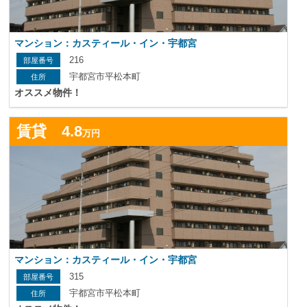
マンション：カスティール・イン・宇都宮
216
宇都宮市平松本町
オススメ物件！
詳
賃貸 4.8
万円
マンション：カスティール・イン・宇都宮
315
宇都宮市平松本町