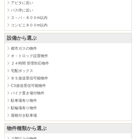
アピタに近い
バス停に近い
ス－パ－８００m以内
コンビニ８００m以内
設備から選ぶ
都市ガスの物件
オ－トロック設置物件
２４時間 管理対応物件
宅配ボックス
ＢＳ放送受信可能物件
CS放送受信可能物件
バイク置き場付物件
駐車場有り物件
駐輪場有り物件
屋根付き駐車場
物件種類から選ぶ
２階以上の物件