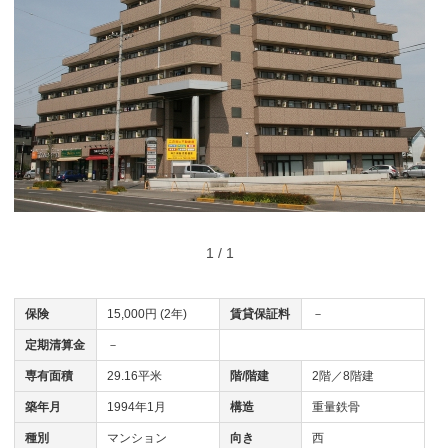
1 / 1
保険
15,000円 (2年)
賃貸保証料
－
定期清算金
－
専有面積
29.16平米
階/階建
2階／8階建
築年月
1994年1月
構造
重量鉄骨
種別
マンション
向き
西