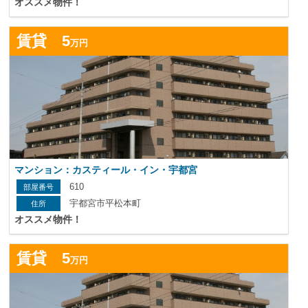
オススメ物件！
詳
賃貸 5
万円
マンション：カスティール・イン・宇都宮
610
宇都宮市平松本町
オススメ物件！
詳
賃貸 5
万円