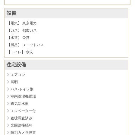
設備
【電気】 東京電力
【ガス】 都市ガス
【水道】 公営
【風呂】 ユニットバス
【トイレ】 水洗
住宅設備
エアコン
照明
バス-トイレ別
室内洗濯機置場
磁気活水器
エレベーター付
盗聴調査済み
光回線接続可
防犯カメラ設置