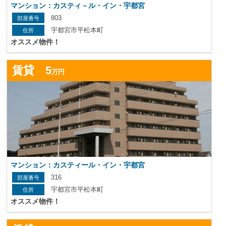
マンション：カスティ－ル・イン・宇都宮
803
宇都宮市平松本町
オススメ物件！
詳
賃貸 5
万円
マンション：カスティール・イン・宇都宮
316
宇都宮市平松本町
オススメ物件！
詳