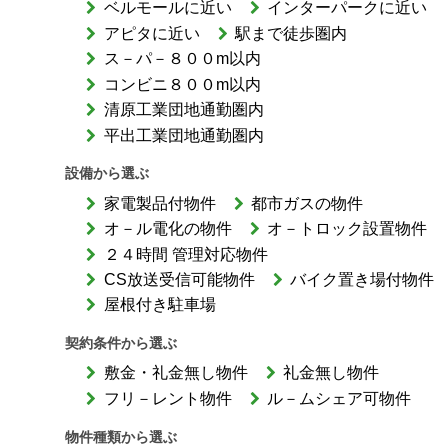
ベルモールに近い
インターパークに近い
アピタに近い
駅まで徒歩圏内
ス－パ－８００m以内
コンビニ８００m以内
清原工業団地通勤圏内
平出工業団地通勤圏内
設備から選ぶ
家電製品付物件
都市ガスの物件
オ－ル電化の物件
オ－トロック設置物件
２４時間 管理対応物件
CS放送受信可能物件
バイク置き場付物件
屋根付き駐車場
契約条件から選ぶ
敷金・礼金無し物件
礼金無し物件
フリ－レント物件
ル－ムシェア可物件
物件種類から選ぶ