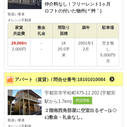
仲介料なし！フリーレント1ヶ月
フリ－レント物件
ロフトの付いた物件( *´艸｀)
取扱い業者
物件種類から選ぶ
オレンジ不動産
ペット可物件
家賃
敷金
間取り
築年
駐車場
共益費
礼金
面積
角部屋の物件
リノベ－ション済
29,000
1K
2001年1
空き無
－
円
2,000円
25.0平
2月
し
－
最上階物件
米
5,000円/
月
住宅設備
室内洗濯機置場
エレベーター付
アパート（賃貸）/ 問合せ番号:18101010084
追炊給湯
宇都宮市平松町475-11 202 (宇都宮
防犯カメラ設置
周辺情報
駅から1.7km)
浴室乾燥機
カードキーシステム
２階南西角部屋に空室出るぞ～(≧◇
≦)敷金・礼金なし。
家電製品付
取扱い業者
宅配ボックス
オレンジ不動産