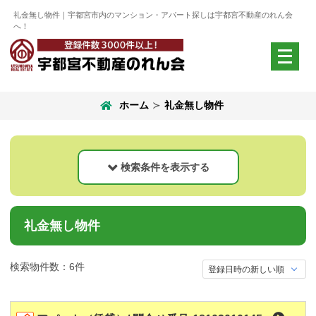
礼金無し物件｜宇都宮市内のマンション・アパート探しは宇都宮不動産のれん会
へ！
メ
ニ
ュ
ー
ホーム
礼金無し物件
を
開
く
検索条件を表示する
検索結果エリア
現在のエリア
礼金無し物件
すべてのエリア
エリア選択
検索物件数：6件
物件種別