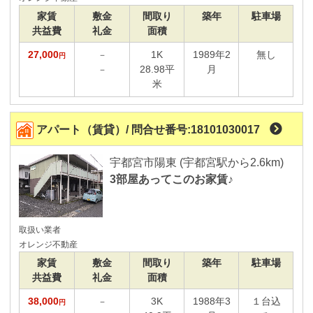
家賃
敷金
間取り
築年
駐車場
太陽光発電
共益費
礼金
面積
物件画像
27,000
1K
1989年2
無し
－
円
外観イメージあり
28.98平
月
－
米
間取りイメージあり
パノラマ写真あり
アパート（賃貸）/ 問合せ番号:18101030017
便利な学区検索
宇都宮市陽東 (宇都宮駅から2.6km)
3部屋あってこのお家賃♪
取扱い業者
オレンジ不動産
家賃
敷金
間取り
築年
駐車場
共益費
礼金
面積
38,000
3K
1988年3
１台込
－
円