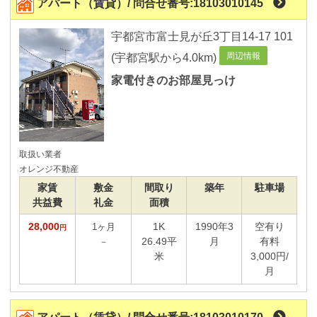
アパート（賃貸）/ 問合せ番号:18103010145
現在の物件種別
宇都宮市富士見が丘3丁目14-17 101
賃貸
周辺情報
(宇都宮駅から4.0km)
アパート/マンション/借家
家電付きのお部屋見っけ
店舗/事務所/倉庫
駐車場
こだわり条件
取扱い業者
オレンジ不動産
建物の種類
家賃
敷金
間取り
築年
駐車場
共益費
礼金
面積
28,000
1K
1990年3
空有り
1ヶ月
新築
円
26.49平
月
有料
－
賃料
米
3,000円/
月
～
管理費込み