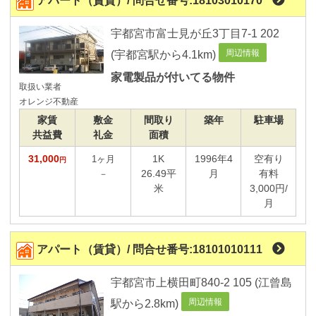
アパート（賃貸）/ 問合せ番号:18103010170
間取り
～
宇都宮市富士見が丘3丁目7-1 202
周辺情報
(宇都宮駅から4.1km)
部屋面積
家電製品が付いてる物件
～
取扱い業者
オレンジ不動産
設備から選ぶ
家賃
敷金
間取り
築年
駐車場
共益費
礼金
面積
都市ガスの物件
オ－ル電化の物件
31,000
1K
1996年4
空有り
1ヶ月
円
26.49平
月
有料
－
オ－トロック設置物件
米
3,000円/
２４時間 管理対応物件
月
CS放送受信可能物件
屋根付き駐車場
アパート（賃貸）/ 問合せ番号:18101010111
契約条件から選ぶ
宇都宮市上横田町840-2 105 (江曾島
敷金・礼金無し物件
周辺情報
駅から2.8km)
礼金無し物件