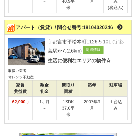
40.9平
月
み
－
米
(税込み)
大学生向け物件
宇都宮大学峰キャンパス
アパート（賃貸）/ 問合せ番号:18104020246
宇都宮大学工学部
作新大学
宇都宮市平松本町1126-5 101 (宇都
帝京大学宇都宮
周辺情報
宮駅から2.6km)
大原学園宇都宮校
生活に便利なエリアの物件☆
取扱い業者
オレンジ不動産
家賃
敷金
間取り
築年
駐車場
共益費
礼金
面積
62,000
1SDK
2007年3
１台込
1ヶ月
円
37.6平
月
み
－
米