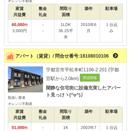
オレンジ不動産
フリ－レント物件
家賃
敷金
間取り
築年
駐車場
共益費
礼金
面積
物件種類から選ぶ
60,000
1LDK
2010年6
１台込
－
円
ペット可物件
3,000円
36.25平
月
み
－
角部屋の物件
米
リノベ－ション済
最上階物件
アパート（賃貸）/ 問合せ番号:18108010106
住宅設備
宇都宮市平松本町1106-2 201 (宇都
室内洗濯機置場
周辺情報
宮駅から2.0km)
エレベーター付
閑静な住宅街に設備充実したアパー
追炊給湯
ト見っけヽ(^o^)丿
防犯カメラ設置
取扱い業者
オレンジ不動産
浴室乾燥機
家賃
敷金
間取り
築年
駐車場
カードキーシステム
共益費
礼金
面積
家電製品付
51,000
1K
2003年7
１台込
－
円
宅配ボックス