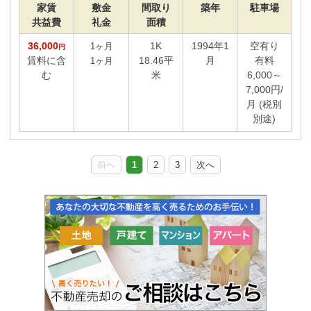
家賃
敷金
間取り
築年
駐車場
共益費
礼金
面積
36,000
1K
1994年1
空有り
1ヶ月
円
賃料に含
18.46平
月
有料
1ヶ月
む
米
6,000～
7,000円/
月 (税別
別途)
前へ
1
2
3
次へ