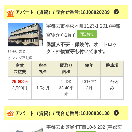
現在の物件種別
アパート（賃貸）/ 問合せ番号:18108020289
賃貸
宇都宮市平松本町1123-1 201 (宇都
アパート/マンション/借家
周辺情報
宮駅から2km)
店舗/事務所/倉庫
保証人不要・保険付。オートロッ
駐車場
ク・外物置等も付いてます。
取扱い業者
オレンジ不動産
こだわり条件
家賃
敷金
間取り
築年
駐車場
共益費
礼金
面積
建物の種類
75,000
1LDK
2016年1
１台込
－
円
3,500円
35.46平
2月
み
1.5ヶ月
米
新築
賃料
アパート（賃貸）/ 問合せ番号:18108030138
～
管理費込み
宇都宮市簗瀬4丁目10-6 202 (宇都宮