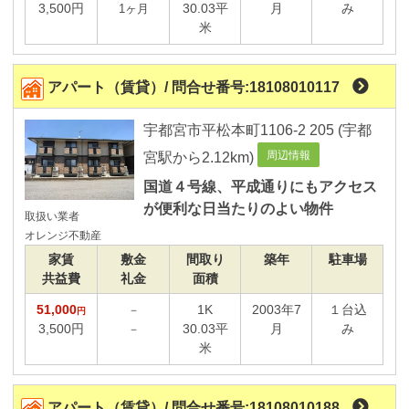
3,500円
30.03平
月
み
1ヶ月
太陽光発電
米
物件画像
アパート（賃貸）/ 問合せ番号:18108010117
外観イメージあり
間取りイメージあり
宇都宮市平松本町1106-2 205 (宇都
パノラマ写真あり
周辺情報
宮駅から2.12km)
国道４号線、平成通りにもアクセス
便利な学区検索
が便利な日当たりのよい物件
取扱い業者
オレンジ不動産
家賃
敷金
間取り
築年
駐車場
共益費
礼金
面積
51,000
1K
2003年7
１台込
－
円
3,500円
30.03平
月
み
－
米
アパート（賃貸）/ 問合せ番号:18108010188