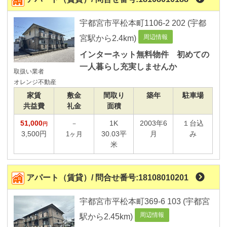
大学生向け物件
宇都宮市平松本町1106-2 202 (宇都
周辺情報
宮駅から2.4km)
宇都宮大学峰キャンパス
宇都宮大学工学部
インターネット無料物件 初めての
作新大学
一人暮らし充実しませんか
取扱い業者
帝京大学宇都宮
オレンジ不動産
大原学園宇都宮校
家賃
敷金
間取り
築年
駐車場
共益費
礼金
面積
51,000
1K
2003年6
１台込
－
円
3,500円
30.03平
月
み
1ヶ月
米
アパート（賃貸）/ 問合せ番号:18108010201
宇都宮市平松本町369-6 103 (宇都宮
周辺情報
駅から2.45km)