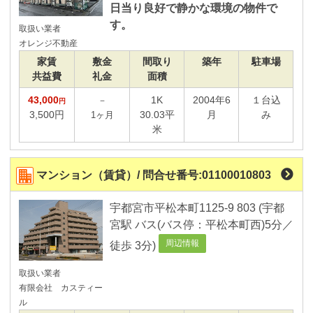
日当り良好で静かな環境の物件で
す。
取扱い業者
オレンジ不動産
家賃
敷金
間取り
築年
駐車場
共益費
礼金
面積
43,000
1K
2004年6
１台込
－
円
3,500円
30.03平
月
み
1ヶ月
米
マンション（賃貸）/ 問合せ番号:01100010803
宇都宮市平松本町1125-9 803 (宇都
宮駅 バス(バス停：平松本町西)5分／
周辺情報
徒歩 3分)
取扱い業者
有限会社 カスティー
ル