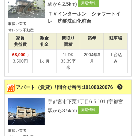
周辺情報
駅から2.5km)
間取り
ＴＶインターホン シャワートイ
～
レ 洗髪洗面化粧台
取扱い業者
部屋面積
オレンジ不動産
～
家賃
敷金
間取り
築年
駐車場
共益費
礼金
面積
設備から選ぶ
68,000
1LDK
2004年6
１台込
－
円
都市ガスの物件
3,500円
33.39平
月
み
1ヶ月
米
オ－ル電化の物件
オ－トロック設置物件
２４時間 管理対応物件
アパート（賃貸）/ 問合せ番号:18108020076
CS放送受信可能物件
宇都宮市下栗1丁目6-5 101 (宇都宮
屋根付き駐車場
周辺情報
駅から3.5km)
契約条件から選ぶ
敷金・礼金無し物件
取扱い業者
礼金無し物件