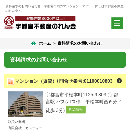
資料請求のお問い合わせ｜宇都宮市内のマンション・アパート探しは宇都宮不動産
のれん会へ！
メ
ニ
ュ
ー
ホーム
資料請求のお問い合わせ
を
開
く
資料請求のお問い合わせ
マンション（賃貸）/ 問合せ番号:01100010803
宇都宮市平松本町1125-9 803 (宇都
宮駅 バス(バス停：平松本町西)5分／
周辺情報
徒歩 3分)
取扱い業者
有限会社 カスティー