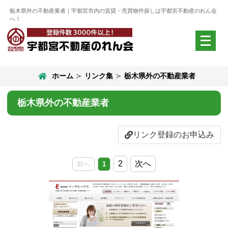
栃木県外の不動産業者｜宇都宮市内の賃貸・売買物件探しは宇都宮不動産のれん会
へ！
メ
ニ
ュ
ー
ホーム
リンク集
栃木県外の不動産業者
を
開
く
栃木県外の不動産業者
リンク登録のお申込み
2
次へ
前へ
1