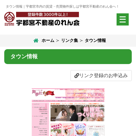
タウン情報｜宇都宮市内の賃貸・売買物件探しは宇都宮不動産のれん会へ！
メ
ニ
ュ
ー
ホーム
リンク集
タウン情報
を
開
く
タウン情報
リンク登録のお申込み